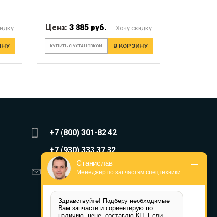
Цена:
3 885 руб.
кидку
Хочу скидку
ИНУ
В КОРЗИНУ
КУПИТЬ С УСТАНОВКОЙ
+7 (800) 301-82 42
+7 (930) 333 37 32
Станислав
zakaz@reduktor40.ru
Менеджер по запчастям спецтехники
reductor-40@mail.ru
Здравствуйте! Подберу необходимые 
reduktora40@mail.ru
Вам запчасти и сориентирую по 
наличию, цене, составлю КП. Если 