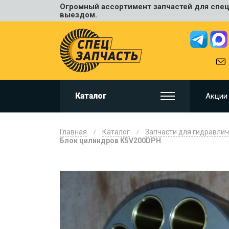
Огромный ассортимент запчастей для спецт
Универ
выездом.
JCB
HITACHI
HYUNDA
VOLVO
KOMAT
Каталог
Акции
CAT
CASE
DOOSA
Главная
Каталог
Запчасти для гидравлич
KOBELC
Блок цилиндров K5V200DPH
NEW HO
LIUGON
SANY
SHANTU
SUMIT
JOHN D