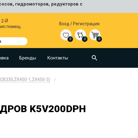
сосов, гидромоторов, редукторов с
 2-Й
Вход
/
Регистрация
фис помещ.
0
0
0
а
овка
Бренды
Контакты
CB330,ZX450-1,ZX450-3)
ДРОВ K5V200DPH