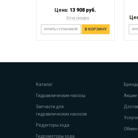
Цена:
13 908 руб.
Це
Хочу скидку
В КОРЗИНУ
КУПИТЬ С УСТАНОВКОЙ
КУП
Каталог
Бренд
Гидравлические насосы
Акции
Запчасти для
Достав
гидравлических насосов
Услуги
Редукторы хода
Обмен 
Гидромоторы хода