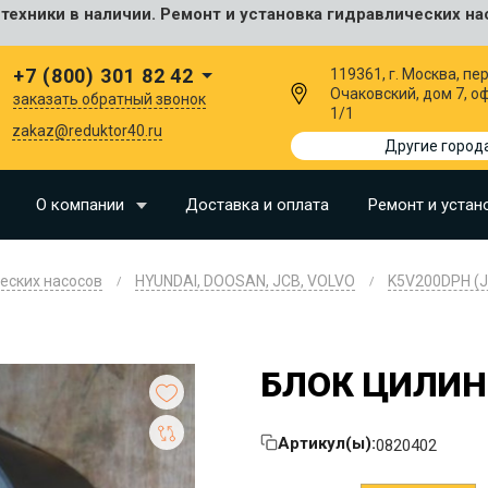
ехники в наличии. Ремонт и установка гидравлических на
сальные
+7 (800) 301 82 42
119361, г. Москва, пер
Очаковский, дом 7, о
заказать обратный звонок
1/1
I
zakaz@reduktor40.ru
Другие город
SU
О компании
Доставка и оплата
Ремонт и устан
N
еских насосов
HYUNDAI, DOOSAN, JCB, VOLVO
K5V200DPH (J
O
LLAND
G
БЛОК ЦИЛИН
I
Артикул(ы):
0820402
OMO
EERE