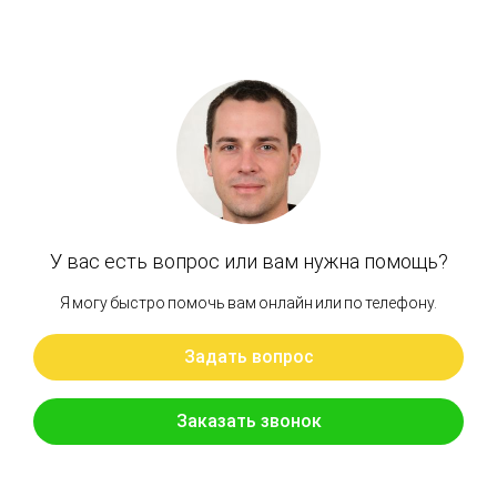
Артикул: 152-7375, 1527375
Редуктор поворота CAT M315
Бренд: Cat
В наличии
Цена:
100 000 руб.
Хочу скидку
КУПИТЬ С УСТАНОВКОЙ
В КОРЗИНУ