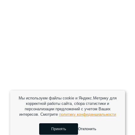
+7 (930) 333 37 32
zakaz@reduktor40.ru
reductor-40@mail.ru
reduktora40@mail.ru
119361, г. Москва, пер 2-Й Очаковский, дом 7, офис
помещ. 1/1
Другие города
Пн-Пт: 8:30-17:30 (МСК) Сб-Вс: выходной
Мы используем файлы cookie и Яндекс.Метрику для
корректной работы сайта, сбора статистики и
персонализации предложений с учетом Ваших
интересов. Смотрите
политику конфиденциальности
2026 © Все права защищены.
Принять
Отклонить
Сделано в