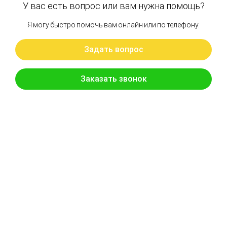
идентификатор комплектации конкретного
бульдозера.
Модель и год выпуска
: определяют класс
машины и примененные узлы гидравлики.
Обозначение насоса
: полный индекс с
заводской таблички со всеми суффиксами
исполнения.
Фотографии и замеры
: присоединительные
фланцы и шлицы вала при утраченной
маркировке.
Передайте данные менеджеру — инженеры
подтвердят применимость бесплатно, до оформления
счета.
Преимущества покупки
запчастей Shantui в нашем