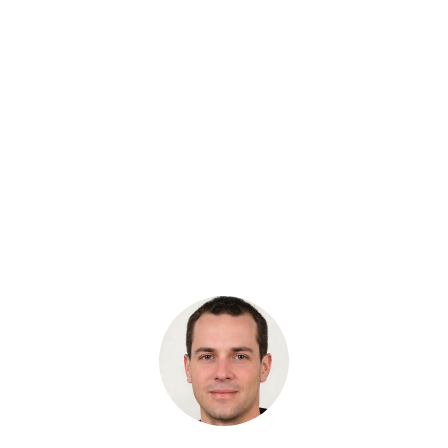
поршневые группы, распределительные плиты,
валы и подшипники.
Ремкомплекты уплотнений
: манжеты, кольца и
наборы прокладок для сборки агрегата после
ремонта.
Смазочные материалы
: консистентные смазки
для узлов ходовой части и рабочего
оборудования.
Как точно подобрать
запчасть Shantui для
спецтехники
Бульдозеры Shantui выпускались в нескольких
классах по тяговому усилию, и гидравлика у них
различается. Для точного подбора соберите данные:
Серийный номер машины
: основной