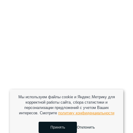
+7 (930) 333 37 32
zakaz@reduktor40.ru
reductor-40@mail.ru
reduktora40@mail.ru
119361, г. Москва, пер 2-Й Очаковский, дом 7, офис
помещ. 1/1
Другие города
Пн-Пт: 8:30-17:30 (МСК) Сб-Вс: выходной
Мы используем файлы cookie и Яндекс.Метрику для
корректной работы сайта, сбора статистики и
персонализации предложений с учетом Ваших
интересов. Смотрите
политику конфиденциальности
2026 © Все права защищены.
Принять
Отклонить
Сделано в