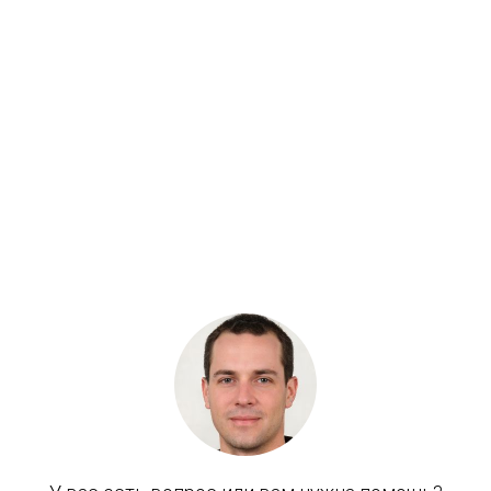
Гидромотор редуктора поворота HYUNDAI
R210LC-7, R450, R520 DEKA
Бренд: Hyundai
В наличии
Цена:
105 000 руб.
Хочу скидку
КУПИТЬ С УСТАНОВКОЙ
В КОРЗИНУ