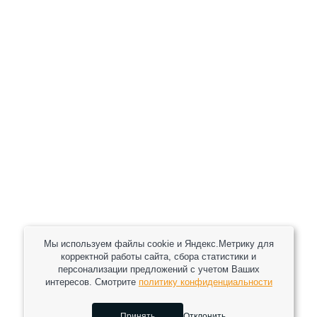
+7 (800) 301-82 42
+7 (930) 333 37 32
zakaz@reduktor40.ru
reductor-40@mail.ru
reduktora40@mail.ru
119361, г. Москва, пер 2-Й Очаковский, дом 7, офис
помещ. 1/1
Другие города
Пн-Пт: 8:30-17:30 (МСК) Сб-Вс: выходной
Мы используем файлы cookie и Яндекс.Метрику для
корректной работы сайта, сбора статистики и
персонализации предложений с учетом Ваших
интересов. Смотрите
политику конфиденциальности
2026 © Все права защищены.
Принять
Отклонить