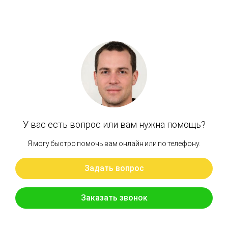
Артикул: XJBN-00061
Поршень с башмаком 24×84 K3V112