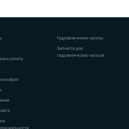
ы
Гидравлические насосы
Запчасти для
гидравлических насосов
ка и оплата
и возврат
ы
пании
сайта
ика
денциальности