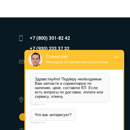
+7 (800) 301-82 42
+7 (930) 333 37 32
Станислав
zakaz@reduktor40.ru
Менеджер по запчастям спецтехники
reductor-40@mail.ru
Здравствуйте! Подберу необходимые 
reduktora40@mail.ru
Вам запчасти и сориентирую по 
наличию, цене, составлю КП. Если 
есть вопросы по доставке, оплате или 
119361, г. Москва, пер 2-Й
сервису, отвечу.
Очаковский, дом 7, офис помещ.
Только что
1/1
Что вас интересует?
Другие города
Только что
Пн-Пт: 8:30-17:30 (МСК) Сб-Вс: