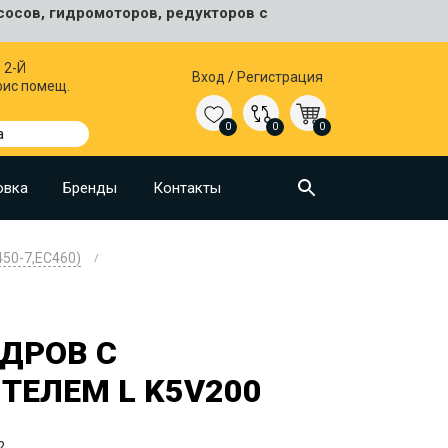
сосов, гидромоторов, редукторов с
 2-Й
Вход
/
Регистрация
фис помещ.
0
0
0
а
овка
Бренды
Контакты
450-7,EC460)
ДРОВ С
ТЕЛЕМ L K5V200
2