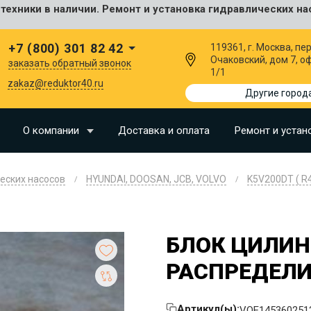
ехники в наличии. Ремонт и установка гидравлических на
сальные
+7 (800) 301 82 42
119361, г. Москва, пер
Очаковский, дом 7, о
заказать обратный звонок
1/1
I
zakaz@reduktor40.ru
Другие город
SU
О компании
Доставка и оплата
Ремонт и устан
N
еских насосов
HYUNDAI, DOOSAN, JCB, VOLVO
K5V200DT ( R
O
LLAND
G
БЛОК ЦИЛИН
РАСПРЕДЕЛИ
I
OMO
EERE
Артикул(ы):
VOE145360251