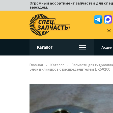
Огромный ассортимент запчастей для спецт
Универ
выездом.
JCB
HITACHI
HYUNDA
VOLVO
KOMAT
Каталог
Акции
CAT
CASE
DOOSA
Главная
Каталог
Запчасти для гидравлич
KOBELC
Блок цилиндров с распределителем L K5V200
NEW HO
LIUGON
SANY
SHANTU
SUMIT
JOHN D