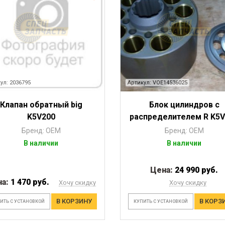
ул: 2036795
Артикул: VOE14536025
Клапан обратный big
Блок цилиндров с
K5V200
распределителем R K5V
Бренд: OEM
Бренд: OEM
В наличии
В наличии
Цена:
24 990 руб.
на:
1 470 руб.
Хочу скидку
Хочу скидку
В КОРЗИНУ
В КОРЗ
ИТЬ С УСТАНОВКОЙ
КУПИТЬ С УСТАНОВКОЙ