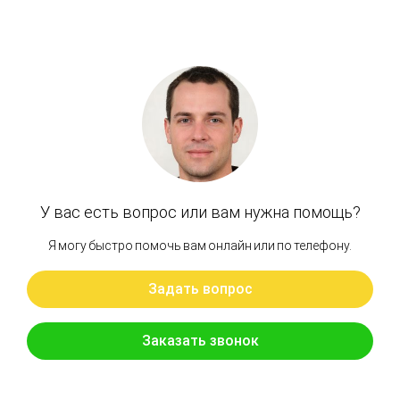
Артикул: 0788811
Подшипник большой (20х52х21) Гидромотор
поворота М5Х130
Бренд: OEM
В наличии