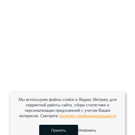
+7 (800) 301-82 42
+7 (930) 333 37 32
zakaz@reduktor40.ru
reductor-40@mail.ru
reduktora40@mail.ru
119361, г. Москва, пер 2-Й Очаковский, дом 7, офис
помещ. 1/1
Другие города
Пн-Пт: 8:30-17:30 (МСК) Сб-Вс: выходной
Мы используем файлы cookie и Яндекс.Метрику для
корректной работы сайта, сбора статистики и
персонализации предложений с учетом Ваших
интересов. Смотрите
политику конфиденциальности
2026 © Все права защищены.
Принять
Отклонить
Сделано в