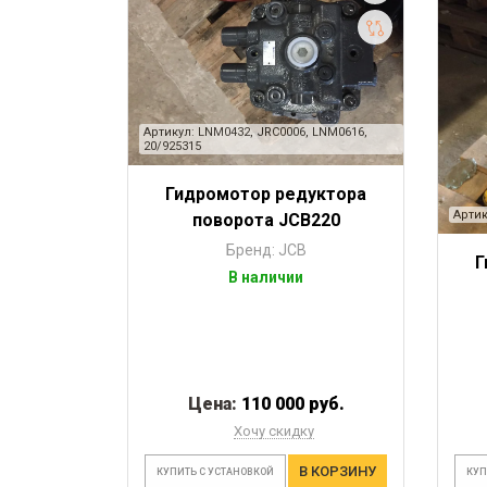
Артикул: LNM0432, JRC0006, LNM0616,
20/925315
Гидромотор редуктора
Артик
поворота JCB220
Бренд: JCB
Г
В наличии
Цена:
110 000 руб.
Хочу скидку
В КОРЗИНУ
КУПИТЬ С УСТАНОВКОЙ
КУП