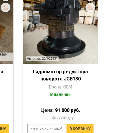
3509,
Артикул: 20/925531
ра
Гидромотор редуктора
поворота JСB130
Бренд: OEM
В наличии
Цена:
91 000 руб.
Хочу скидку
ИНУ
В КОРЗИНУ
КУПИТЬ С УСТАНОВКОЙ