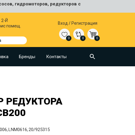
сосов, гидромоторов, редукторов с
 2-Й
Вход
/
Регистрация
фис помещ.
0
0
0
а
овка
Бренды
Контакты
 РЕДУКТОРА
CB200
006
LNM0616
20/925315