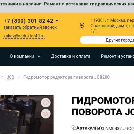
ехники в наличии. Ремонт и установка гидравлических на
сальные
+7 (800) 301 82 42
119361, г. Москва, пер
Очаковский, дом 7, о
заказать обратный звонок
1/1
I
zakaz@reduktor40.ru
Другие город
SU
О компании
Доставка и оплата
Ремонт и устан
N
JCB
Гидромотор редуктора поворота JCB200
O
LLAND
ГИДРОМОТОР
G
ПОВОРОТА J
I
OMO
Артикул(ы):
LNM0432
JRC0
EERE