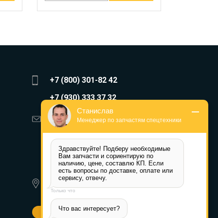
+7 (800) 301-82 42
+7 (930) 333 37 32
Станислав
zakaz@reduktor40.ru
Менеджер по запчастям спецтехники
reductor-40@mail.ru
Здравствуйте! Подберу необходимые 
reduktora40@mail.ru
Вам запчасти и сориентирую по 
наличию, цене, составлю КП. Если 
есть вопросы по доставке, оплате или 
119361, г. Москва, пер 2-Й
сервису, отвечу.
Очаковский, дом 7, офис помещ.
Только что
1/1
Что вас интересует?
Другие города