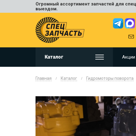
Огромный ассортимент запчастей для спецт
Универ
выездом.
JCB
HITACHI
HYUNDA
VOLVO
KOMAT
Каталог
Акции
CAT
CASE
DOOSA
Главная
Каталог
Гидромоторы поворота
KOBELC
NEW HO
LIUGON
SANY
SHANTU
SUMIT
JOHN D