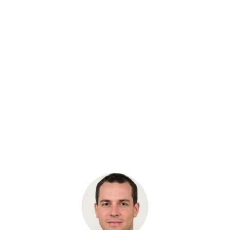
Артикул: 2036808
Вал ведомый 19Тх212 HPV102 HANDOK
Бренд: Handok
В наличии
Цена:
39 060 руб.
Хочу скидку
КУПИТЬ С УСТАНОВКОЙ
В КОРЗИНУ