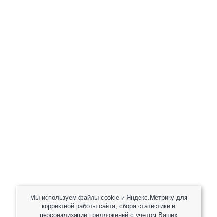
+7 (800) 301-82 42
+7 (930) 333 37 32
zakaz@reduktor40.ru
reductor-40@mail.ru
reduktora40@mail.ru
119361, г. Москва, пер 2-Й Очаковский, дом 7, офис
помещ. 1/1
Другие города
Пн-Пт: 8:30-17:30 (МСК) Сб-Вс: выходной
Мы используем файлы cookie и Яндекс.Метрику для
корректной работы сайта, сбора статистики и
персонализации предложений с учетом Ваших