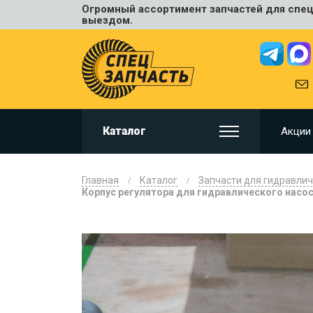
Огромный ассортимент запчастей для спецт
Универ
выездом.
JCB
HITACHI
HYUNDA
VOLVO
KOMAT
Каталог
Акции
CAT
CASE
DOOSA
Главная
Каталог
Запчасти для гидравлич
KOBELC
Корпус регулятора для гидравлического насо
NEW HO
LIUGON
SANY
SHANTU
SUMIT
JOHN D