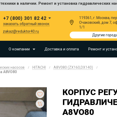
ехники в наличии. Ремонт и установка гидравлических на
сальные
+7 (800) 301 82 42
119361, г. Москва, пер
Очаковский, дом 7, о
заказать обратный звонок
1/1
I
zakaz@reduktor40.ru
Другие город
SU
О компании
Доставка и оплата
Ремонт и устан
N
еских насосов
HITACHI
A8V080 (ZX160,DX140)
O
са A8VO80
LLAND
G
КОРПУС РЕГ
ГИДРАВЛИЧЕ
I
OMO
A8VO80
EERE