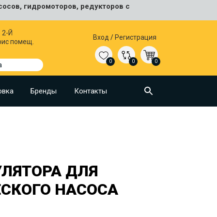
сосов, гидромоторов, редукторов с
 2-Й
Вход
/
Регистрация
фис помещ.
0
0
0
а
овка
Бренды
Контакты
УЛЯТОРА ДЛЯ
СКОГО НАСОСА