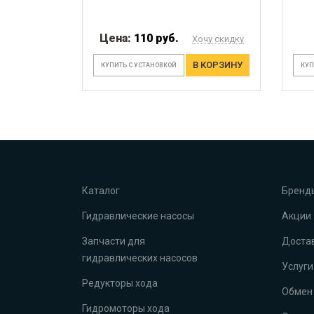
Цена:
110 руб.
Хочу скидку
В КОРЗИНУ
КУПИТЬ С УСТАНОВКОЙ
КУП
Каталог
Бренд
Гидравлические насосы
Акции
Запчасти для
Достав
гидравлических насосов
Услуги
Редукторы хода
Обмен 
Гидромоторы хода