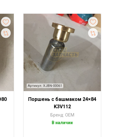
Артикул: XJBN-00061
O80
Поршень с башмаком 24×84
K3V112
Бренд: OEM
В наличии