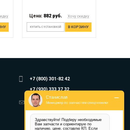
Цена:
882 руб.
кидку
Хочу скидку
ИНУ
В КОРЗИНУ
КУПИТЬ С УСТАНОВКОЙ
+7 (800) 301-82 42
+7 (930) 333 37 32
Станислав
zakaz@reduktor40.ru
Менеджер по запчастям спецтехники
reductor-40@mail.ru
Здравствуйте! Подберу необходимые 
reduktora40@mail.ru
Вам запчасти и сориентирую по 
наличию, цене, составлю КП. Если 