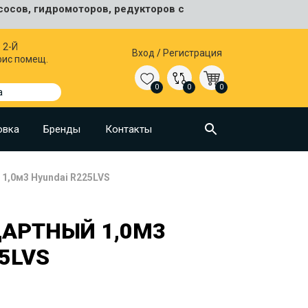
сосов, гидромоторов, редукторов с
 2-Й
Вход
/
Регистрация
фис помещ.
0
0
0
а
овка
Бренды
Контакты
1,0м3 Hyundai R225LVS
АРТНЫЙ 1,0М3
5LVS