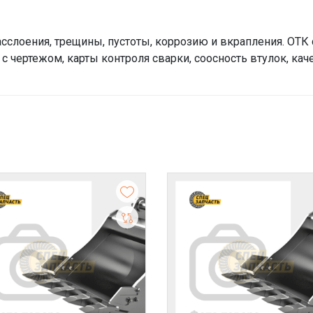
сслоения, трещины, пустоты, коррозию и вкрапления. ОТК
с чертежом, карты контроля сварки, соосность втулок, кач