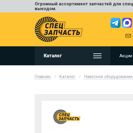
Огромный ассортимент запчастей для спецт
Универ
выездом.
JCB
HITACHI
HYUNDA
VOLVO
KOMAT
Каталог
Акции
CAT
CASE
DOOSA
Главная
Каталог
Навесное оборудование
KOBELC
NEW HO
LIUGON
SANY
SHANTU
SUMIT
JOHN D