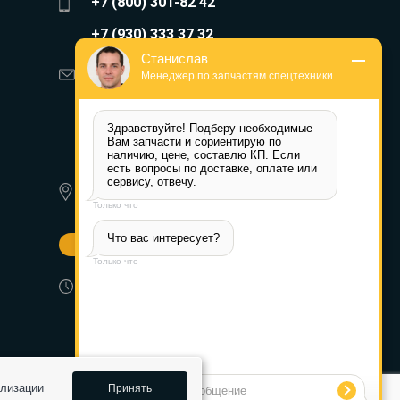
+7 (800) 301-82 42
+7 (930) 333 37 32
Станислав
zakaz@reduktor40.ru
Менеджер по запчастям спецтехники
reductor-40@mail.ru
Здравствуйте! Подберу необходимые 
reduktora40@mail.ru
Вам запчасти и сориентирую по 
наличию, цене, составлю КП. Если 
есть вопросы по доставке, оплате или 
119361, г. Москва, пер 2-Й
сервису, отвечу.
Очаковский, дом 7, офис помещ.
Только что
1/1
Что вас интересует?
Другие города
Только что
Пн-Пт: 8:30-17:30 (МСК) Сб-Вс:
выходной
ализации
Принять