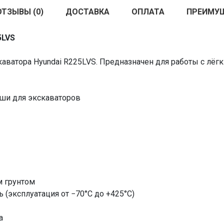
ОТЗЫВЫ (0)
ДОСТАВКА
ОПЛАТА
ПРЕИМУ
5LVS
аватора Hyundai R225LVS. Предназначен для работы с лёгк
ши для экскаваторов
м грунтом
 (эксплуатация от −70°C до +425°C)
а