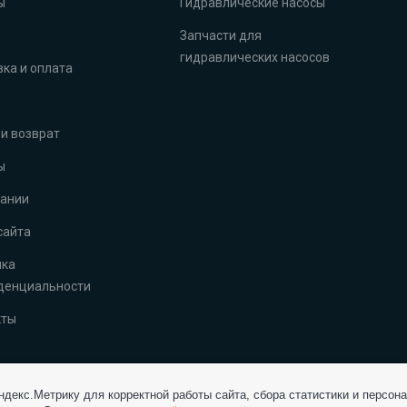
ы
Гидравлические насосы
Запчасти для
гидравлических насосов
ка и оплата
и возврат
ы
пании
сайта
ика
денциальности
кты
декс.Метрику для корректной работы сайта, сбора статистики и персон