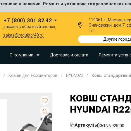
ехники в наличии. Ремонт и установка гидравлических на
сальные
+7 (800) 301 82 42
119361, г. Москва, пер
Очаковский, дом 7, о
заказать обратный звонок
1/1
I
zakaz@reduktor40.ru
Другие город
SU
О компании
Доставка и оплата
Ремонт и устан
N
Ковши для экскаваторов
HYUNDAI
Ковш стандартный 
O
LLAND
КОВШ СТАНД
G
HYUNDAI R22
I
OMO
Артикул(ы):
61N6-39000
EERE