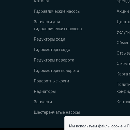
Каталог
Бренд
Гидравлические насосы
Акции
Запчасти для
Достав
гидравлических насосов
Услуги
Редукторы хода
Обмен 
Гидромоторы хода
Отзыв
Редукторы поворота
О ком
Гидромоторы поворота
Карта 
Поворотные круги
Полит
Радиаторы
конфи
Запчасти
Конта
Шестеренчатые насосы
Мы используем файлы cookie и Ян