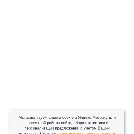
+7 (800) 301-82 42
+7 (930) 333 37 32
zakaz@reduktor40.ru
reductor-40@mail.ru
reduktora40@mail.ru
119361, г. Москва, пер 2-Й Очаковский, дом 7, офис
помещ. 1/1
Другие города
Пн-Пт: 8:30-17:30 (МСК) Сб-Вс: выходной
Мы используем файлы cookie и Яндекс.Метрику для
корректной работы сайта, сбора статистики и
персонализации предложений с учетом Ваших
интересов. Смотрите
политику конфиденциальности