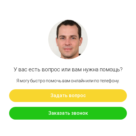
Артикул: 8971461482
Прокладка поддона Isuuzu 4HK1
Бренд: OEM