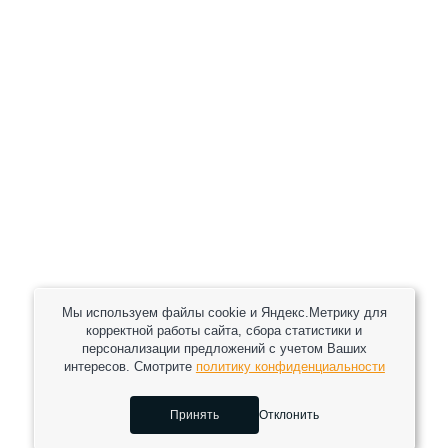
+7 (930) 333 37 32
zakaz@reduktor40.ru
reductor-40@mail.ru
reduktora40@mail.ru
119361, г. Москва, пер 2-Й Очаковский, дом 7, офис
помещ. 1/1
Другие города
Пн-Пт: 8:30-17:30 (МСК) Сб-Вс: выходной
Мы используем файлы cookie и Яндекс.Метрику для
корректной работы сайта, сбора статистики и
персонализации предложений с учетом Ваших
интересов. Смотрите
политику конфиденциальности
2026 © Все права защищены.
Принять
Отклонить
Сделано в
0
0
0