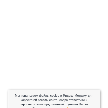
+7 (800) 301-82 42
+7 (930) 333 37 32
zakaz@reduktor40.ru
reductor-40@mail.ru
reduktora40@mail.ru
119361, г. Москва, пер 2-Й Очаковский, дом 7, офис
помещ. 1/1
Другие города
Пн-Пт: 8:30-17:30 (МСК) Сб-Вс: выходной
Мы используем файлы cookie и Яндекс.Метрику для
корректной работы сайта, сбора статистики и
персонализации предложений с учетом Ваших