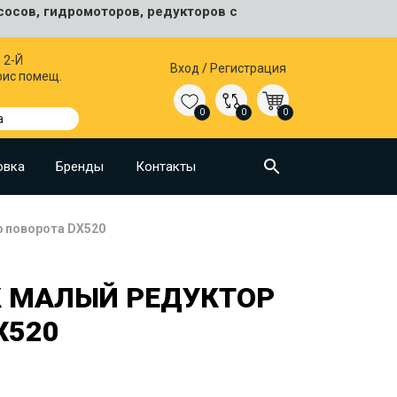
сосов, гидромоторов, редукторов с
 2-Й
Вход
/
Регистрация
фис помещ.
0
0
0
а
овка
Бренды
Контакты
 поворота DX520
 МАЛЫЙ РЕДУКТОР
X520