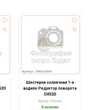
Артикул: 130425-00009
й
Шестерня солнечная 1-е
520
водило Редуктор поворота
DX520
Бренд: Doosan
В наличии