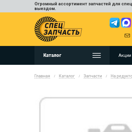
Огромный ассортимент запчастей для спецт
Универ
выездом.
JCB
HITACHI
HYUNDA
VOLVO
KOMAT
Каталог
Акции
CAT
CASE
DOOSA
Главная
Каталог
Запчасти
На редукт
KOBELC
NEW HO
LIUGON
SANY
SHANTU
SUMIT
JOHN D