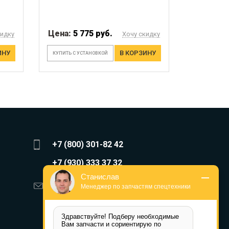
Цена:
5 775 руб.
кидку
Хочу скидку
ИНУ
В КОРЗИНУ
КУПИТЬ С УСТАНОВКОЙ
+7 (800) 301-82 42
+7 (930) 333 37 32
Станислав
zakaz@reduktor40.ru
Менеджер по запчастям спецтехники
reductor-40@mail.ru
Здравствуйте! Подберу необходимые 
reduktora40@mail.ru
Вам запчасти и сориентирую по 