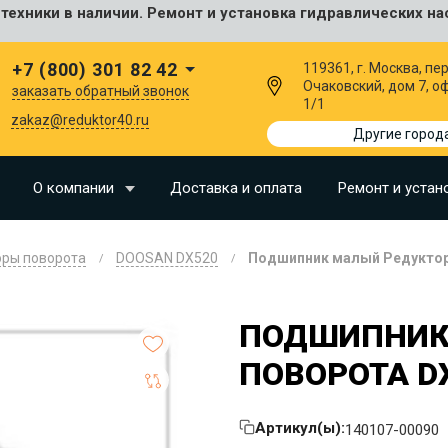
ехники в наличии. Ремонт и установка гидравлических на
сальные
+7 (800) 301 82 42
119361, г. Москва, пер
Очаковский, дом 7, о
заказать обратный звонок
1/1
I
zakaz@reduktor40.ru
Другие город
SU
О компании
Доставка и оплата
Ремонт и устан
N
оры поворота
DOOSAN DX520
Подшипник малый Редуктор
O
LLAND
ПОДШИПНИК
G
ПОВОРОТА D
I
OMO
Артикул(ы):
140107-00090
EERE