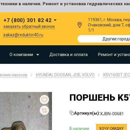
ехники в наличии. Ремонт и установка гидравлических на
сальные
+7 (800) 301 82 42
119361, г. Москва, пер
Очаковский, дом 7, о
заказать обратный звонок
1/1
I
zakaz@reduktor40.ru
Другие город
SU
О компании
Доставка и оплата
Ремонт и устан
N
еских насосов
HYUNDAI, DOOSAN, JCB, VOLVO
K5V160DT (EC
O
LLAND
ПОРШЕНЬ K5
G
I
Артикул(ы):
XJBN-00681
OMO
EERE
В наличии
ХОЧУ СКИДКУ