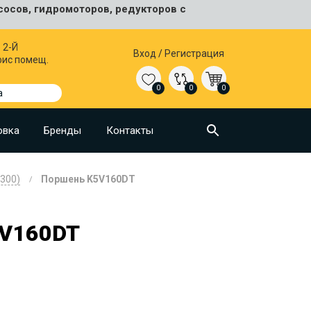
сосов, гидромоторов, редукторов с
 2-Й
Вход
/
Регистрация
фис помещ.
0
0
0
а
овка
Бренды
Контакты
300)
Поршень K5V160DT
V160DT