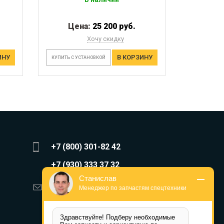
Цена:
25 200 руб.
Хочу скидку
ИНУ
В КОРЗИНУ
КУПИТЬ С УСТАНОВКОЙ
+7 (800) 301-82 42
+7 (930) 333 37 32
Станислав
zakaz@reduktor40.ru
Менеджер по запчастям спецтехники
reductor-40@mail.ru
Здравствуйте! Подберу необходимые 
reduktora40@mail.ru