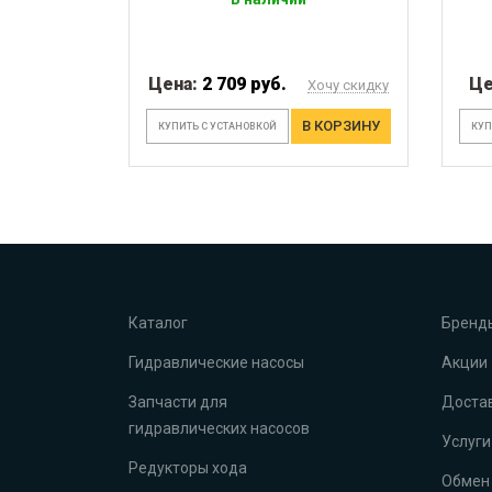
Цена:
2 709 руб.
Це
Хочу скидку
В КОРЗИНУ
КУПИТЬ С УСТАНОВКОЙ
КУП
Каталог
Бренд
Гидравлические насосы
Акции
Запчасти для
Достав
гидравлических насосов
Услуги
Редукторы хода
Обмен 