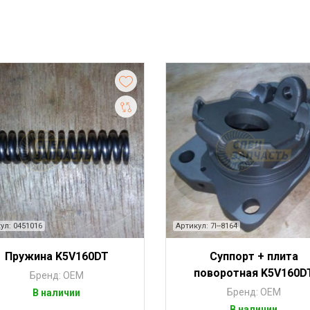
ул: 0451016
Артикул: 7I--8164
Пружина K5V160DT
Суппорт + плита
поворотная K5V160D
Бренд: OEM
Бренд: OEM
В наличии
В наличии