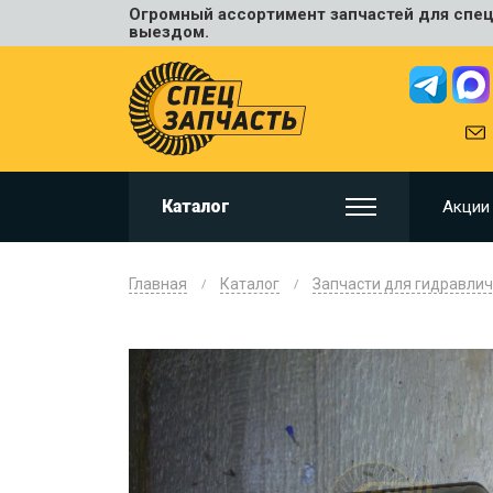
Огромный ассортимент запчастей для спецт
Универ
выездом.
JCB
HITACHI
HYUNDA
VOLVO
KOMAT
Каталог
Акции
CAT
CASE
DOOSA
Главная
Каталог
Запчасти для гидравлич
KOBELC
NEW HO
LIUGON
SANY
SHANTU
SUMIT
JOHN D