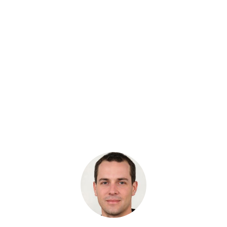
Артикул: XJBN-00067
Блок цилиндров 134х215 для гидронасоса
Бренд: OEM