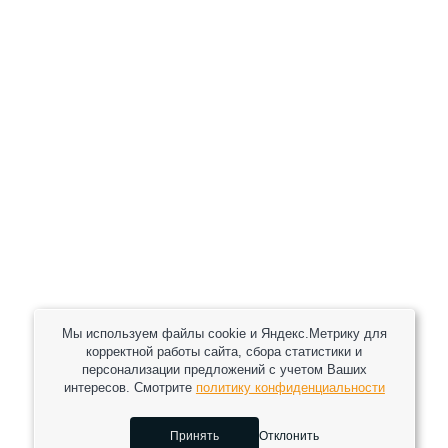
+7 (800) 301-82 42
+7 (930) 333 37 32
zakaz@reduktor40.ru
reductor-40@mail.ru
reduktora40@mail.ru
119361, г. Москва, пер 2-Й Очаковский, дом 7, офис
помещ. 1/1
Другие города
Пн-Пт: 8:30-17:30 (МСК) Сб-Вс: выходной
Мы используем файлы cookie и Яндекс.Метрику для
корректной работы сайта, сбора статистики и
персонализации предложений с учетом Ваших
интересов. Смотрите
политику конфиденциальности
2026 © Все права защищены.
Принять
Отклонить