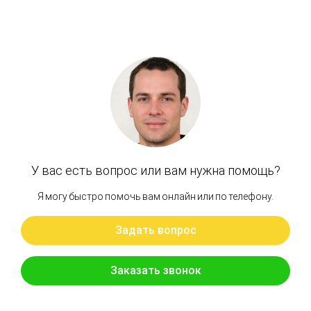
Артикул: 9260805, 9262916, 9260804, 9260804
Редуктор поворота HYUNDAI R360-7
Бренд: Hitachi
В наличии
Цена:
185 000 руб.
Хочу скидку
КУПИТЬ С УСТАНОВКОЙ
В КОРЗИНУ