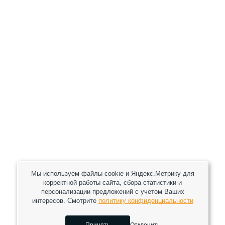
+7 (800) 301-82 42
+7 (930) 333 37 32
zakaz@reduktor40.ru
reductor-40@mail.ru
reduktora40@mail.ru
119361, г. Москва, пер 2-Й Очаковский, дом 7, офис
помещ. 1/1
Другие города
Пн-Пт: 8:30-17:30 (МСК) Сб-Вс: выходной
Мы используем файлы cookie и Яндекс.Метрику для
корректной работы сайта, сбора статистики и
персонализации предложений с учетом Ваших
интересов. Смотрите
политику конфиденциальности
2026 © Все права защищены.