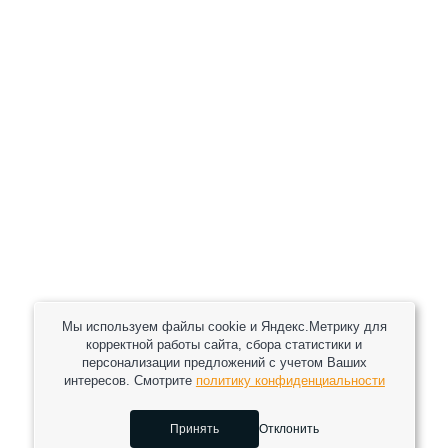
+7 (930) 333 37 32
zakaz@reduktor40.ru
reductor-40@mail.ru
reduktora40@mail.ru
119361, г. Москва, пер 2-Й Очаковский, дом 7, офис
помещ. 1/1
Другие города
Пн-Пт: 8:30-17:30 (МСК) Сб-Вс: выходной
Мы используем файлы cookie и Яндекс.Метрику для
корректной работы сайта, сбора статистики и
персонализации предложений с учетом Ваших
интересов. Смотрите
политику конфиденциальности
2026 © Все права защищены.
Принять
Отклонить
Сделано в