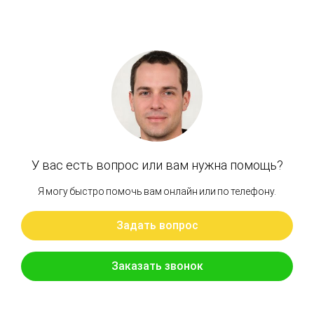
Артикул: 31NB-11150, 31NB-11130, 31NB-11160, 31NB-11161, 31NB-11162,
31QB-10140, 31QB-10141
Редуктор поворота Hyundai R 520LC-7 с
гидромотором
Бренд: Hyundai
В наличии
Цена:
351 750 руб.
Хочу скидку
КУПИТЬ С УСТАНОВКОЙ
В КОРЗИНУ