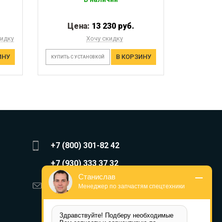
Цена:
13 230 руб.
кидку
Хочу скидку
ИНУ
В КОРЗИНУ
КУПИТЬ С УСТАНОВКОЙ
+7 (800) 301-82 42
+7 (930) 333 37 32
Станислав
zakaz@reduktor40.ru
Менеджер по запчастям спецтехники
reductor-40@mail.ru
Здравствуйте! Подберу необходимые 
reduktora40@mail.ru