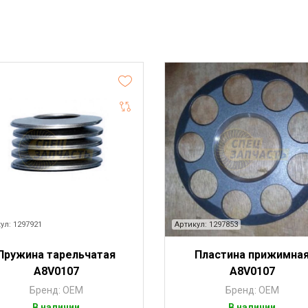
ул: 1297921
Артикул: 1297853
Пружина тарельчатая
Пластина прижимна
A8V0107
A8V0107
Бренд: OEM
Бренд: OEM
В наличии
В наличии