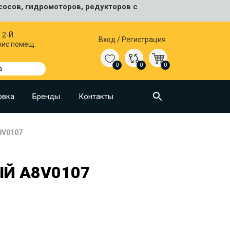
сосов, гидромоторов, редукторов с
 2-Й
Вход
/
Регистрация
фис помещ.
0
0
0
а
овка
Бренды
Контакты
8V0107
Й A8V0107