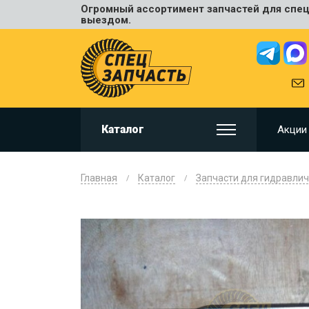
Огромный ассортимент запчастей для спецт
Универ
выездом.
JCB
HITACHI
HYUNDA
VOLVO
KOMAT
Каталог
Акции
CAT
CASE
DOOSA
Главная
Каталог
Запчасти для гидравлич
KOBELC
NEW HO
LIUGON
SANY
SHANTU
SUMIT
JOHN D