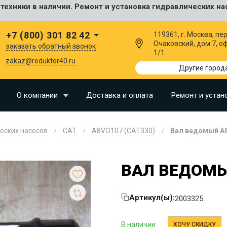
ехники в наличии. Ремонт и установка гидравлических на
сальные
+7 (800) 301 82 42
119361, г. Москва, пер
Очаковский, дом 7, о
заказать обратный звонок
1/1
I
zakaz@reduktor40.ru
Другие город
SU
О компании
Доставка и оплата
Ремонт и устан
N
еских насосов
CAT
A8VO107 (CAT330)
Вал ведомый A
O
LLAND
ВАЛ ВЕДОМЫ
G
I
Артикул(ы):
2003325
OMO
EERE
В наличии
ХОЧУ СКИДКУ