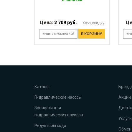
Цена:
2 709 руб.
Це
Хочу скидку
В КОРЗИНУ
КУПИТЬ С УСТАНОВКОЙ
КУП
Каталог
Бренд
Гидравлические насосы
Акции
Запчасти для
Достав
гидравлических насосов
Услуги
Редукторы хода
Обмен 