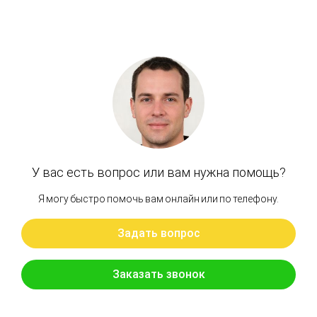
Артикул: 17725838C
Подшипник большой SBS140