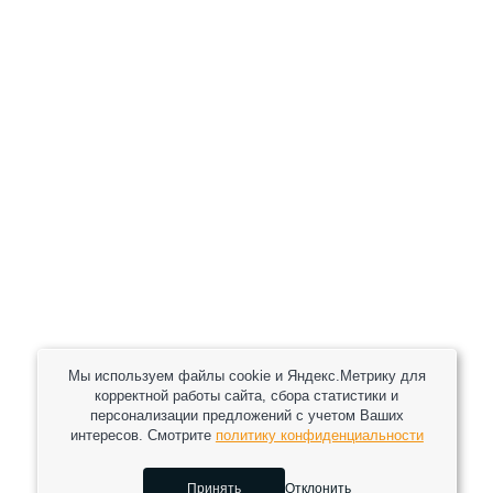
+7 (800) 301-82 42
+7 (930) 333 37 32
zakaz@reduktor40.ru
reductor-40@mail.ru
reduktora40@mail.ru
119361, г. Москва, пер 2-Й Очаковский, дом 7, офис
помещ. 1/1
Другие города
Пн-Пт: 8:30-17:30 (МСК) Сб-Вс: выходной
Мы используем файлы cookie и Яндекс.Метрику для
корректной работы сайта, сбора статистики и
персонализации предложений с учетом Ваших
интересов. Смотрите
политику конфиденциальности
2026 © Все права защищены.
Принять
Отклонить