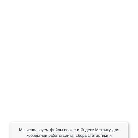
+7 (800) 301-82 42
+7 (930) 333 37 32
zakaz@reduktor40.ru
reductor-40@mail.ru
reduktora40@mail.ru
119361, г. Москва, пер 2-Й Очаковский, дом 7, офис
помещ. 1/1
Другие города
Пн-Пт: 8:30-17:30 (МСК) Сб-Вс: выходной
Мы используем файлы cookie и Яндекс.Метрику для
корректной работы сайта, сбора статистики и