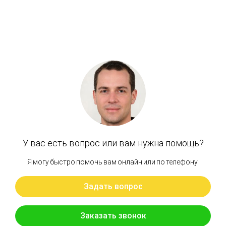
Плита опорная гидромотора поворота HITACHI
ZX200-3 (М5Х130)
Бренд: OEM
В наличии
Цена:
2 092 руб.
Хочу скидку
КУПИТЬ С УСТАНОВКОЙ
В КОРЗИНУ