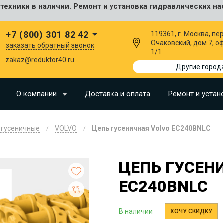
ехники в наличии. Ремонт и установка гидравлических на
сальные
+7 (800) 301 82 42
119361, г. Москва, пер
Очаковский, дом 7, о
заказать обратный звонок
1/1
I
zakaz@reduktor40.ru
Другие город
SU
О компании
Доставка и оплата
Ремонт и устан
N
 гусеничные
VOLVO
Цепь гусеничная Volvo EC240BNLC
O
LLAND
ЦЕПЬ ГУСЕН
G
EC240BNLC
I
OMO
В наличии
ХОЧУ СКИДКУ
EERE