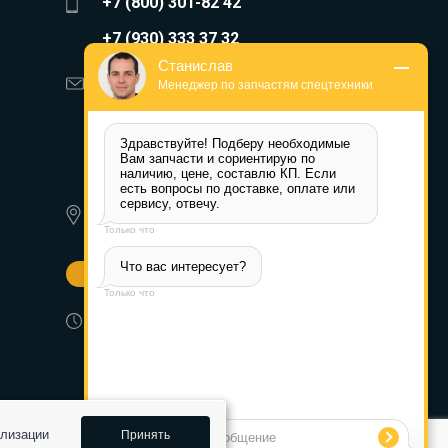
+7 (800) 301-82 42
+7 (930) 333 37 32
Станислав
zakaz@reduktor40.ru
Менеджер по запчастям спецтехники
reductor-40@mail.ru
Здравствуйте! Подберу необходимые 
reduktora40@mail.ru
Вам запчасти и сориентирую по 
наличию, цене, составлю КП. Если 
есть вопросы по доставке, оплате или 
119361, г. Москва, пер 2-Й
сервису, отвечу.
Очаковский, дом 7, офис помещ.
Только что
1/1
Что вас интересует?
Другие города
Только что
Пн-Пт: 8:30-17:30 (МСК) Сб-Вс:
выходной
ализации
Принять