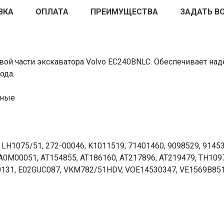
ВКА
ОПЛАТА
ПРЕИМУЩЕСТВА
ЗАДАТЬ В
вой части экскаватора Volvo EC240BNLC. Обеспечивает на
ода.
чные
 LH1075/51, 272-00046, K1011519, 71401460, 9098529, 91453
M00051, AT154855, AT186160, AT217896, AT219479, TH10977
00131, E02GUC087, VKM782/51HDV, VOE14530347, VE1569B85