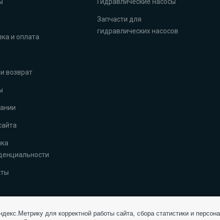
ы
Гидравлические насосы
Запчасти для
гидравлических насосов
ка и оплата
и возврат
ы
пании
сайта
ика
денциальности
кты
декс.Метрику для корректной работы сайта, сбора статистики и персон