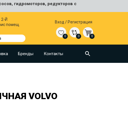
сосов, гидромоторов, редукторов с
 2-Й
Вход
/
Регистрация
фис помещ.
0
0
0
а
овка
Бренды
Контакты
ИЧНАЯ VOLVO