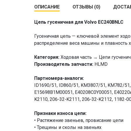
ОПИСАНИЕ
ОТЗЫВЫ (0)
ДОСТА
Цепь гусеничная для Volvo EC240BNLC
Гусеничная цепь — ключевой элемент ходо
распределение веса машины и плавность х
Категория:
Ходовая часть → Цепи гусчени
Производитель запчасти:
HLMD
Партномера-аналоги:
ID1690/51, ID860/51, KM3807/51, KM782/51,
E15698B1M00051, E40208C0Y00051, E40220A0
K2110, 206-32-K2111, 206-32-K2112, 1182-
Признаки износа цепи:
• Растяжение звеньев, провисание цепи
• Трещины и сколы на звеньях