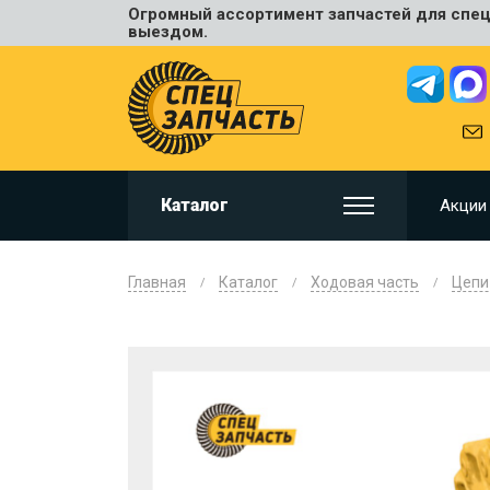
Огромный ассортимент запчастей для спецт
Универ
выездом.
JCB
HITACHI
HYUNDA
VOLVO
KOMAT
Каталог
Акции
CAT
CASE
DOOSA
Главная
Каталог
Ходовая часть
Цепи
KOBELC
NEW HO
LIUGON
SANY
SHANTU
SUMIT
JOHN D