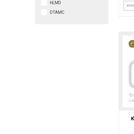
HLMD
КУПИ
DTAMC