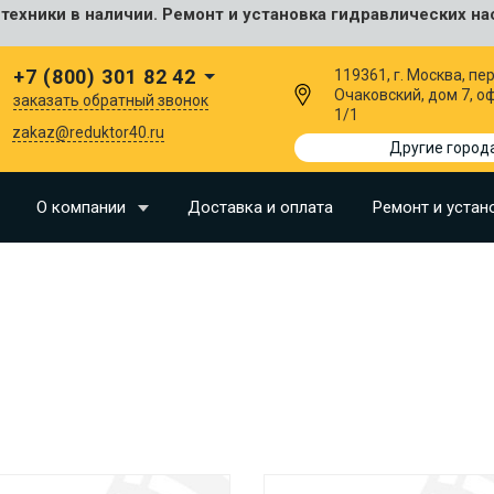
ехники в наличии. Ремонт и установка гидравлических на
сальные
+7 (800) 301 82 42
119361, г. Москва, пер
Очаковский, дом 7, о
заказать обратный звонок
1/1
I
zakaz@reduktor40.ru
Другие город
SU
О компании
Доставка и оплата
Ремонт и устан
N
O
LLAND
G
I
OMO
EERE