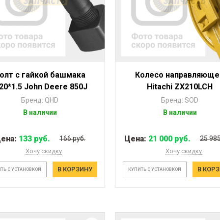
олт с гайкой башмака
Колесо направляюще
20*1.5 John Deere 850J
Hitachi ZX210LCH
Бренд: QHD
Бренд: SOD
В наличии
В наличии
ена:
133 руб.
Цена:
21 000 руб.
166 руб.
25 985
Хочу скидку
Хочу скидку
В КОРЗИНУ
В КОР
ТЬ С УСТАНОВКОЙ
КУПИТЬ С УСТАНОВКОЙ