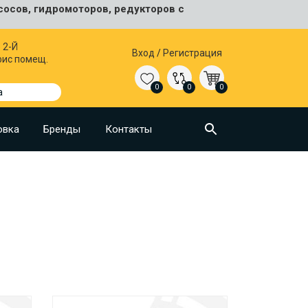
сосов, гидромоторов, редукторов с
 2-Й
Вход
/
Регистрация
фис помещ.
0
0
0
а
овка
Бренды
Контакты