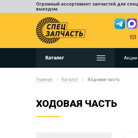
Огромный ассортимент запчастей для спецт
Универ
выездом.
JCB
HITACHI
HYUNDA
VOLVO
KOMAT
Каталог
Акции
CAT
CASE
DOOSA
Главная
Каталог
Ходовая часть
KOBELC
NEW HO
ХОДОВАЯ ЧАСТЬ
LIUGON
SANY
SHANTU
SUMIT
JOHN D