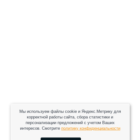
+7 (800) 301-82 42
+7 (930) 333 37 32
zakaz@reduktor40.ru
reductor-40@mail.ru
reduktora40@mail.ru
119361, г. Москва, пер 2-Й Очаковский, дом 7, офис
помещ. 1/1
Другие города
Пн-Пт: 8:30-17:30 (МСК) Сб-Вс: выходной
Мы используем файлы cookie и Яндекс.Метрику для
корректной работы сайта, сбора статистики и
персонализации предложений с учетом Ваших
интересов. Смотрите
политику конфиденциальности
2026 © Все права защищены.