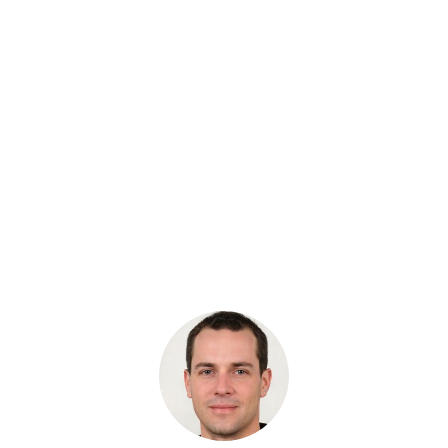
Артикул: 9134243
Каток опорный HITACHI EX 230-5
Бренд: OEM
В наличии
Цена:
7 245 руб.
Хочу скидку
КУПИТЬ С УСТАНОВКОЙ
В КОРЗИНУ