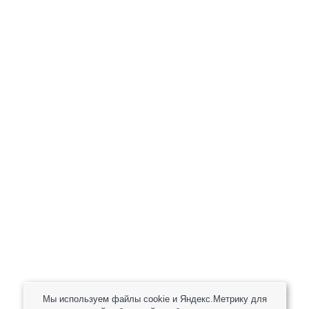
+7 (800) 301-82 42
+7 (930) 333 37 32
zakaz@reduktor40.ru
reductor-40@mail.ru
reduktora40@mail.ru
119361, г. Москва, пер 2-Й Очаковский, дом 7, офис
помещ. 1/1
Другие города
Пн-Пт: 8:30-17:30 (МСК) Сб-Вс: выходной
Мы используем файлы cookie и Яндекс.Метрику для