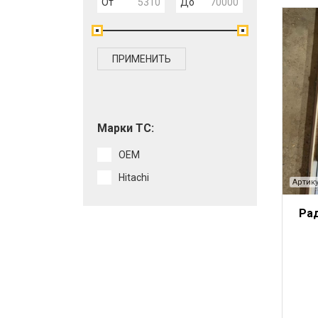
От
До
ПРИМЕНИТЬ
Марки ТС:
OEM
Hitachi
Артику
Рад