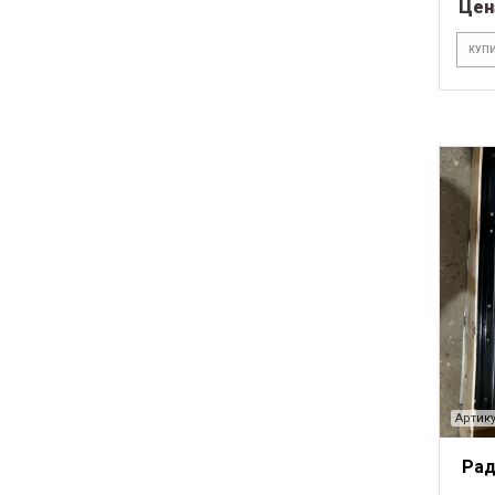
Цен
КУПИ
Артику
Рад