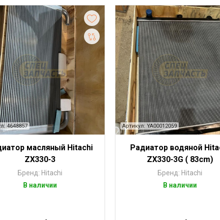
л: 4648857
Артикул: YA00012059
иатор масляный Hitachi
Радиатор водяной Hita
ZX330-3
ZX330-3G ( 83сm)
Бренд: Hitachi
Бренд: Hitachi
В наличии
В наличии