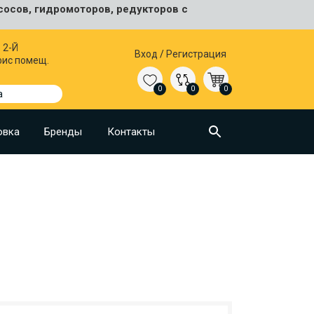
сосов, гидромоторов, редукторов с
 2-Й
Вход
/
Регистрация
фис помещ.
0
0
0
а
овка
Бренды
Контакты