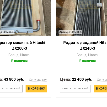
л: 4650353
Артикул: 4650355
иатор масляный Hitachi
Радиатор водяной Hita
ZX200-3
ZX240-3
Бренд: Hitachi
Бренд: Hitachi
В наличии
В наличии
а:
43 800 руб.
Цена:
22 400 руб.
Хочу скидку
Хочу с
В КОРЗИНУ
В КОР
ТЬ С УСТАНОВКОЙ
КУПИТЬ С УСТАНОВКОЙ