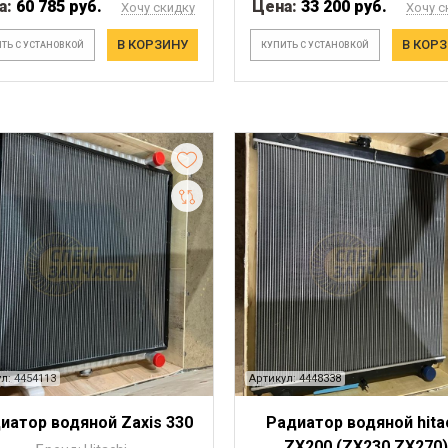
а:
60 785 руб.
Цена:
33 200 руб.
Хочу скидку
Хочу с
В КОРЗИНУ
В КОР
ТЬ С УСТАНОВКОЙ
КУПИТЬ С УСТАНОВКОЙ
л: 4454113
Артикул: 4448338
иатор водяной Zaxis 330
Радиатор водяной hita
ZX200 (ZX230,ZX270