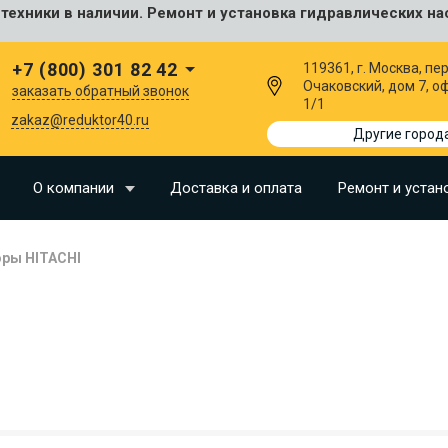
ехники в наличии. Ремонт и установка гидравлических на
сальные
+7 (800) 301 82 42
119361, г. Москва, пер
Очаковский, дом 7, о
заказать обратный звонок
1/1
I
zakaz@reduktor40.ru
Другие город
SU
О компании
Доставка и оплата
Ремонт и устан
N
ры HITACHI
O
LLAND
G
I
OMO
EERE