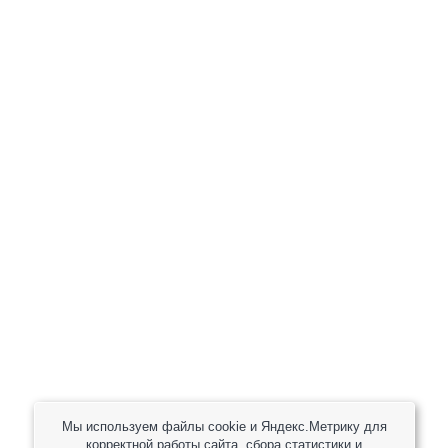
+7 (800) 301-82 42
+7 (930) 333 37 32
zakaz@reduktor40.ru
reductor-40@mail.ru
reduktora40@mail.ru
119361, г. Москва, пер 2-Й Очаковский, дом 7, офис
помещ. 1/1
Другие города
Пн-Пт: 8:30-17:30 (МСК) Сб-Вс: выходной
Мы используем файлы cookie и Яндекс.Метрику для
корректной работы сайта, сбора статистики и