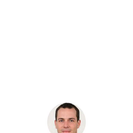
Звездочка Hyundai R210LC-7H
Бренд: QHD
В наличии
Цена:
8 844 руб.
Хочу скидку
КУПИТЬ С УСТАНОВКОЙ
В КОРЗИНУ