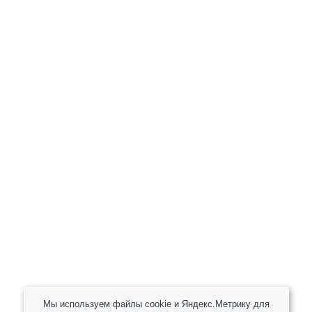
+7 (800) 301-82 42
+7 (930) 333 37 32
zakaz@reduktor40.ru
reductor-40@mail.ru
reduktora40@mail.ru
119361, г. Москва, пер 2-Й Очаковский, дом 7, офис
помещ. 1/1
Другие города
Пн-Пт: 8:30-17:30 (МСК) Сб-Вс: выходной
Мы используем файлы cookie и Яндекс.Метрику для