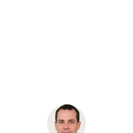
Звездочка JCB JS180
Бренд: QHD
В наличии
Цена:
9 234 руб.
Хочу скидку
КУПИТЬ С УСТАНОВКОЙ