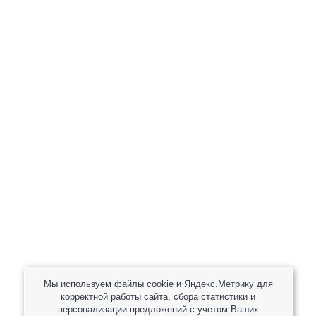
+7 (800) 301-82 42
+7 (930) 333 37 32
zakaz@reduktor40.ru
reductor-40@mail.ru
reduktora40@mail.ru
119361, г. Москва, пер 2-Й Очаковский, дом 7, офис
помещ. 1/1
Другие города
Пн-Пт: 8:30-17:30 (МСК) Сб-Вс: выходной
Мы используем файлы cookie и Яндекс.Метрику для
корректной работы сайта, сбора статистики и
персонализации предложений с учетом Ваших