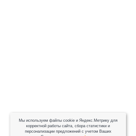
+7 (800) 301-82 42
+7 (930) 333 37 32
zakaz@reduktor40.ru
reductor-40@mail.ru
reduktora40@mail.ru
119361, г. Москва, пер 2-Й Очаковский, дом 7, офис
помещ. 1/1
Другие города
Пн-Пт: 8:30-17:30 (МСК) Сб-Вс: выходной
Мы используем файлы cookie и Яндекс.Метрику для
корректной работы сайта, сбора статистики и
персонализации предложений с учетом Ваших