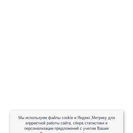
+7 (800) 301-82 42
+7 (930) 333 37 32
zakaz@reduktor40.ru
reductor-40@mail.ru
reduktora40@mail.ru
119361, г. Москва, пер 2-Й Очаковский, дом 7, офис
помещ. 1/1
Другие города
Пн-Пт: 8:30-17:30 (МСК) Сб-Вс: выходной
Мы используем файлы cookie и Яндекс.Метрику для
корректной работы сайта, сбора статистики и
персонализации предложений с учетом Ваших