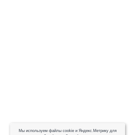
+7 (800) 301-82 42
+7 (930) 333 37 32
zakaz@reduktor40.ru
reductor-40@mail.ru
reduktora40@mail.ru
119361, г. Москва, пер 2-Й Очаковский, дом 7, офис
помещ. 1/1
Другие города
Пн-Пт: 8:30-17:30 (МСК) Сб-Вс: выходной
Мы используем файлы cookie и Яндекс.Метрику для