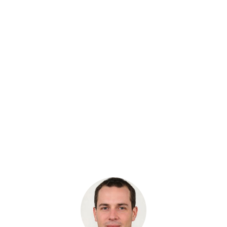
Артикул: 4463075
Радиатор масляный Hitachi ZX330 (EX330)
Бренд: Hitachi
В наличии
Цена:
35 300 руб.
Хочу скидку
КУПИТЬ С УСТАНОВКОЙ
В КОРЗИНУ