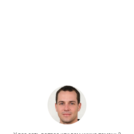
Артикул: К9000809
Кольцо упорное №1 на DX300
Бренд: Doosan
В наличии
Цена:
1 050 руб.
Хочу скидку
КУПИТЬ С УСТАНОВКОЙ
В КОРЗИНУ