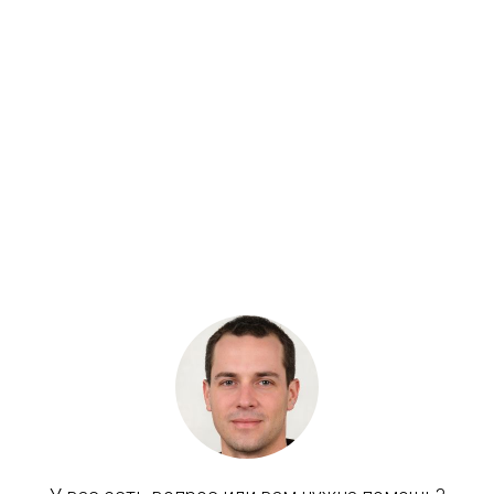
Цепь гусеничная Kobelco SK215SR LC
Бренд: HLMD
В наличии
Цена:
85 000 руб.
90 147 руб.
Хочу скидку
КУПИТЬ С УСТАНОВКОЙ
В КОРЗИНУ