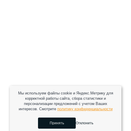
+7 (930) 333 37 32
zakaz@reduktor40.ru
reductor-40@mail.ru
reduktora40@mail.ru
119361, г. Москва, пер 2-Й Очаковский, дом 7, офис
помещ. 1/1
Другие города
Пн-Пт: 8:30-17:30 (МСК) Сб-Вс: выходной
Мы используем файлы cookie и Яндекс.Метрику для
корректной работы сайта, сбора статистики и
персонализации предложений с учетом Ваших
интересов. Смотрите
политику конфиденциальности
2026 © Все права защищены.
Принять
Отклонить
Сделано в
0
0
0