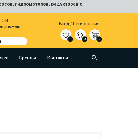
сосов, гидромоторов, редукторов с
 2-Й
Вход
/
Регистрация
фис помещ.
0
0
0
а
овка
Бренды
Контакты