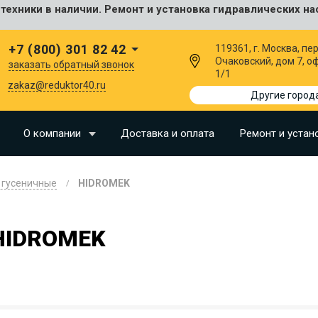
ехники в наличии. Ремонт и установка гидравлических на
сальные
+7 (800) 301 82 42
119361, г. Москва, пер
Очаковский, дом 7, о
заказать обратный звонок
1/1
I
zakaz@reduktor40.ru
Другие город
SU
О компании
Доставка и оплата
Ремонт и устан
N
 гусеничные
HIDROMEK
O
LLAND
HIDROMEK
G
I
OMO
EERE