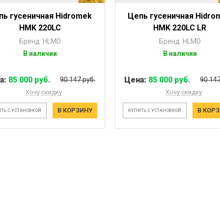
пь гусеничная Hidromek
Цепь гусеничная Hidro
HMK 220LC
HMK 220LC LR
Бренд: HLMD
Бренд: HLMD
В наличии
В наличии
а:
85 000 руб.
Цена:
85 000 руб.
90 147 руб.
90 147
Хочу скидку
Хочу скидку
В КОРЗИНУ
В КОР
ТЬ С УСТАНОВКОЙ
КУПИТЬ С УСТАНОВКОЙ