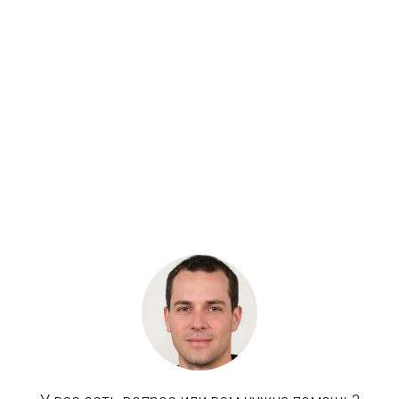
Артикул: 3058025
Палец стрелы - платформы EX200-5
Бренд: OEM
В наличии
Цена:
17 850 руб.
Хочу скидку
КУПИТЬ С УСТАНОВКОЙ
В КОРЗИНУ