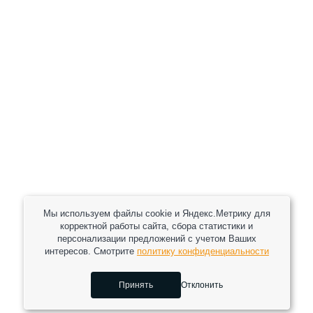
Цена:
5 229 руб.
Хочу скидку
КУПИТЬ С УСТАНОВКОЙ
В КОРЗИНУ
Мы используем файлы cookie и Яндекс.Метрику для
корректной работы сайта, сбора статистики и
персонализации предложений с учетом Ваших
интересов. Смотрите
политику конфиденциальности
Принять
Отклонить
0
0
0