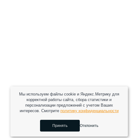
Цена:
1 510 руб.
Хочу скидку
КУПИТЬ С УСТАНОВКОЙ
В КОРЗИНУ
Мы используем файлы cookie и Яндекс.Метрику для
корректной работы сайта, сбора статистики и
персонализации предложений с учетом Ваших
интересов. Смотрите
политику конфиденциальности
Принять
Отклонить
0
0
0