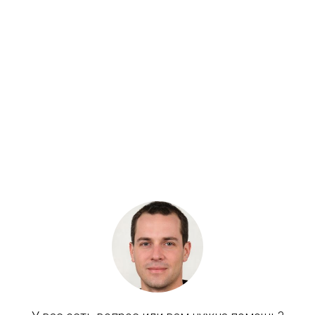
Артикул: 708-25-12790
Кольцо упорное HPV095
Бренд: OEM
В наличии
Цена:
420 руб.
Хочу скидку
КУПИТЬ С УСТАНОВКОЙ
В КОРЗИНУ