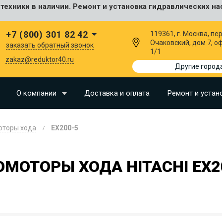
ехники в наличии. Ремонт и установка гидравлических на
сальные
+7 (800) 301 82 42
119361, г. Москва, пер
Очаковский, дом 7, о
заказать обратный звонок
1/1
I
zakaz@reduktor40.ru
Другие город
SU
О компании
Доставка и оплата
Ремонт и устан
N
оторы хода
EX200-5
O
LLAND
МОТОРЫ ХОДА HITACHI EX2
G
I
OMO
EERE