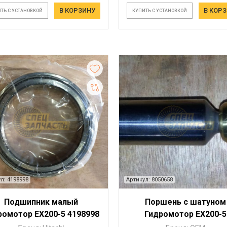
В КОРЗИНУ
В КОР
ТЬ С УСТАНОВКОЙ
КУПИТЬ С УСТАНОВКОЙ
л: 4198998
Артикул: 8050658
Подшипник малый
Поршень с шатуном
ромотор EX200-5 4198998
Гидромотор EX200-5