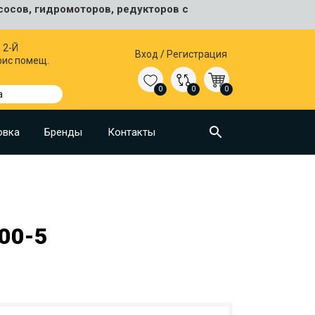
сосов, гидромоторов, редукторов с
 2-Й
Вход
/
Регистрация
фис помещ.
0
0
0
а
овка
Бренды
Контакты
00-5