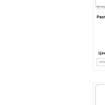
Артику
Рас
Це
КУПИ