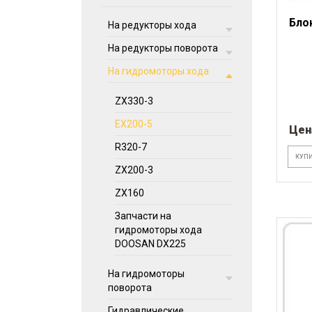
Бло
На редукторы хода
На редукторы поворота
На гидромоторы хода
ZX330-3
EX200-5
Цен
R320-7
КУПИ
ZX200-3
ZX160
Запчасти на
гидромоторы хода
DOOSAN DX225
На гидромоторы
поворота
Гидравлические