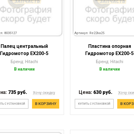
л: 8035127
Артикул: Re22ka25
Палец центральный
Пластина опорная
Гидромотор EX200-5
Гидромотор EX200-5
Бренд: Hitachi
Бренд: Hitachi
В наличии
В наличии
на:
735 руб.
Цена:
630 руб.
Хочу скидку
Хочу ск
В КОРЗИНУ
В КОР
ТЬ С УСТАНОВКОЙ
КУПИТЬ С УСТАНОВКОЙ