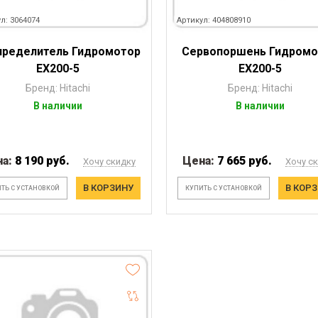
л: 3064074
Артикул: 404808910
пределитель Гидромотор
Сервопоршень Гидромо
EX200-5
EX200-5
Бренд: Hitachi
Бренд: Hitachi
В наличии
В наличии
на:
8 190 руб.
Цена:
7 665 руб.
Хочу скидку
Хочу с
В КОРЗИНУ
В КОР
ТЬ С УСТАНОВКОЙ
КУПИТЬ С УСТАНОВКОЙ