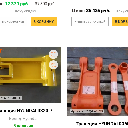
а:
12 320 руб.
37 800 руб.
Цена:
36 435 руб.
Хочу скидку
Хочу с
В КОРЗИНУ
В КОР
ТЬ С УСТАНОВКОЙ
КУПИТЬ С УСТАНОВКОЙ
л: 61N9-40090
апеция HYUNDAI R320-7
Артикул: 61QA-40090
Бренд: Hyundai
Трапеция HYUNDAI R36
В наличии