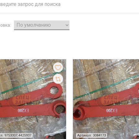
овка:
л: 9753307,4425937
Артикул: 3084173