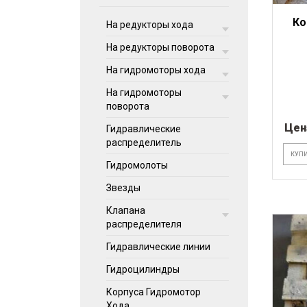
Ко
На редукторы хода
На редукторы поворота
На гидромоторы хода
На гидромоторы
поворота
Цен
Гидравлические
распределитель
КУПИ
Гидромолоты
Звезды
Клапана
распределителя
Гидравлические линии
Гидроцилиндры
Корпуса Гидромотор
Хода