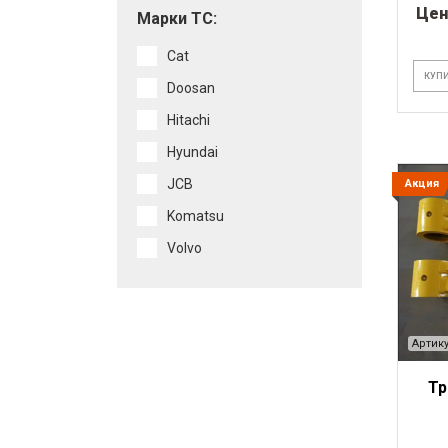
Цен
Марки ТС:
Cat
КУПИ
Doosan
Hitachi
Hyundai
JCB
Акция
Komatsu
Volvo
Артику
Тр