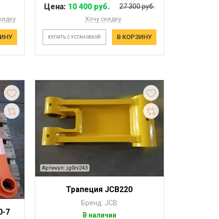
Цена:
10 400 руб.
27 300 руб.
кидку
Хочу скидку
ЗИНУ
В КОРЗИНУ
КУПИТЬ С УСТАНОВКОЙ
Артикул: jg0rv243
Трапеция JCB220
Бренд: JCB
0-7
В наличии