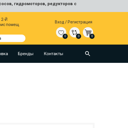
сосов, гидромоторов, редукторов с
 2-Й
Вход
/
Регистрация
фис помещ.
0
0
0
а
овка
Бренды
Контакты