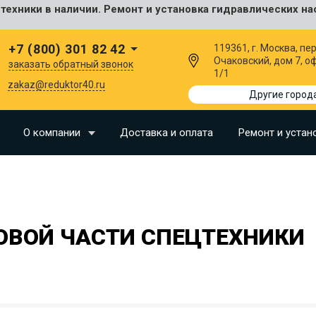
ехники в наличии. Ремонт и установка гидравлических на
сальные
+7 (800) 301 82 42
119361, г. Москва, пер
Очаковский, дом 7, о
заказать обратный звонок
1/1
I
zakaz@reduktor40.ru
Другие город
SU
О компании
Доставка и оплата
Ремонт и устан
N
O
LLAND
ОВОЙ ЧАСТИ СПЕЦТЕХНИКИ
G
I
OMO
EERE