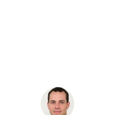
Артикул: K1003682A
Подшипник малый Редуктор поворота
DX255/DX260
Бренд: Doosan
В наличии