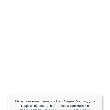
+7 (800) 301-82 42
+7 (930) 333 37 32
zakaz@reduktor40.ru
reductor-40@mail.ru
reduktora40@mail.ru
119361, г. Москва, пер 2-Й Очаковский, дом 7, офис
помещ. 1/1
Другие города
Пн-Пт: 8:30-17:30 (МСК) Сб-Вс: выходной
Мы используем файлы cookie и Яндекс.Метрику для
корректной работы сайта, сбора статистики и