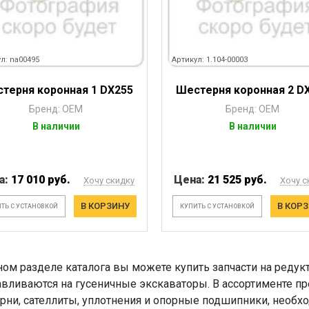
л: na00495
Артикул: 1.104-00003
терня коронная 1 DX255
Шестерня коронная 2 D
Бренд: OEM
Бренд: OEM
В наличии
В наличии
а:
17 010 руб.
Цена:
21 525 руб.
Хочу скидку
Хочу с
В КОРЗИНУ
В КОР
ТЬ С УСТАНОВКОЙ
КУПИТЬ С УСТАНОВКОЙ
ном разделе каталога вы можете купить запчасти на редук
авливаются на гусеничные экскаваторы. В ассортименте пр
рни, сателлиты, уплотнения и опорные подшипники, необ