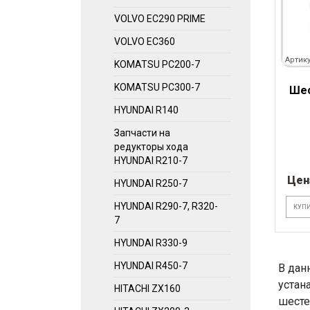
VOLVO EC290 PRIME
VOLVO EC360
Артику
KOMATSU PC200-7
KOMATSU PC300-7
Шес
HYUNDAI R140
Запчасти на
редукторы хода
HYUNDAI R210-7
Цен
HYUNDAI R250-7
HYUNDAI R290-7, R320-
КУПИ
7
HYUNDAI R330-9
HYUNDAI R450-7
В дан
устан
HITACHI ZX160
шесте