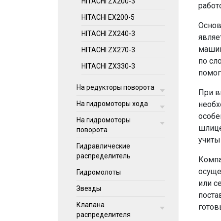
HITACHI ZX200-3
работ
HITACHI EX200-5
Основ
HITACHI ZX240-3
являе
машин
HITACHI ZX270-3
по сл
HITACHI ZX330-3
помог
На редукторы поворота
При в
необх
На гидромоторы хода
особе
На гидромоторы
шлице
поворота
учиты
Гидравлические
распределитель
Компа
осуще
Гидромолоты
или с
Звезды
поста
Клапана
готов
распределителя