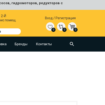
сосов, гидромоторов, редукторов с
 2-Й
Вход
/
Регистрация
фис помещ.
0
0
0
а
овка
Бренды
Контакты