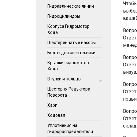
Чтобы
Гидравлические линии
выбер
Гидроцилиндры
вашей
Корпуса Гидромотор
Вопро
Хода
Ответ
Шестеренчатые насосы
менед
Болты для спецтехники
Вопро
Крышки Гидромотор
Ответ
Хода
визуа
Втулки и пальцы
Вопро
Шестерня Редуктора
Ответ
Поворота
прави
Харп
Вопро
Ходовая
Ответ
склад
Уплотнения на
гидрораспределители