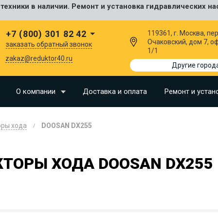
ехники в наличии. Ремонт и установка гидравлических на
сальные
+7 (800) 301 82 42
119361, г. Москва, пер
Очаковский, дом 7, о
заказать обратный звонок
1/1
I
zakaz@reduktor40.ru
Другие город
SU
О компании
Доставка и оплата
Ремонт и устан
N
оры хода
DOOSAN DX255
O
LLAND
КТОРЫ ХОДА DOOSAN DX255
G
I
OMO
EERE