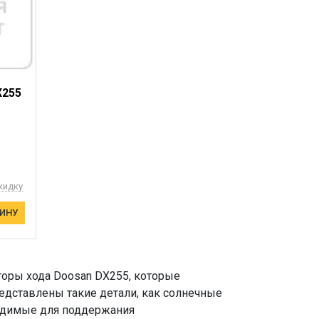
X255
кидку
ЗИНУ
торы хода Doosan DX255, которые
едставлены такие детали, как солнечные
ходимые для поддержания