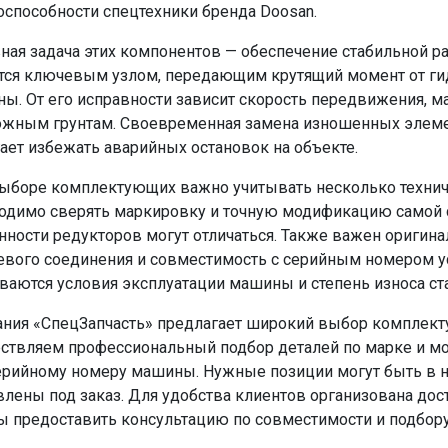
оспособности спецтехники бренда Doosan.
ная задача этих компонентов — обеспечение стабильной ра
тся ключевым узлом, передающим крутящий момент от г
ы. От его исправности зависит скорость передвижения, м
ожным грунтам. Своевременная замена изношенных элемен
ает избежать аварийных остановок на объекте.
ыборе комплектующих важно учитывать несколько технич
одимо сверять маркировку и точную модификацию самой с
нности редукторов могут отличаться. Также важен оригина
вого соединения и совместимость с серийным номером ус
ваются условия эксплуатации машины и степень износа ст
ния «СпецЗапчасть» предлагает широкий выбор комплект
ствляем профессиональный подбор деталей по марке и мо
ерийному номеру машины. Нужные позиции могут быть в н
влены под заказ. Для удобства клиентов организована дос
ы предоставить консультацию по совместимости и подбору